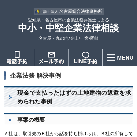
名古屋総合法律事務所
弁護士法人
愛知県・名古屋市の企業法務弁護士による
中小・中堅企業法律相談
名古屋・丸の内/金山/一宮/岡崎
企業法務 解決事例
現金で支払ったはずの土地建物の返還を求
められた事例
事案の概要
Ａ社は、取引先のＢ社から話を持ち掛けられ、Ｂ社の所有して