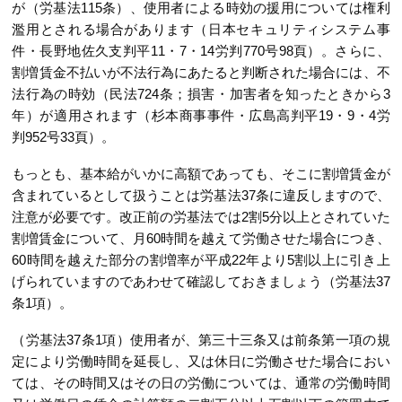
が（労基法115条）、使用者による時効の援用については権利
濫用とされる場合があります（日本セキュリティシステム事
件・長野地佐久支判平11・7・14労判770号98頁）。さらに、
割増賃金不払いが不法行為にあたると判断された場合には、不
法行為の時効（民法724条；損害・加害者を知ったときから3
年）が適用されます（杉本商事事件・広島高判平19・9・4労
判952号33頁）。
もっとも、基本給がいかに高額であっても、そこに割増賃金が
含まれているとして扱うことは労基法37条に違反しますので、
注意が必要です。改正前の労基法では2割5分以上とされていた
割増賃金について、月60時間を越えて労働させた場合につき、
60時間を越えた部分の割増率が平成22年より5割以上に引き上
げられていますのであわせて確認しておきましょう（労基法37
条1項）。
（労基法37条1項）使用者が、第三十三条又は前条第一項の規
定により労働時間を延長し、又は休日に労働させた場合におい
ては、その時間又はその日の労働については、通常の労働時間