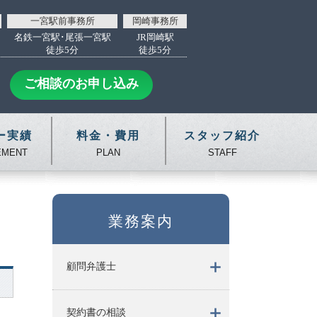
一宮駅前事務所
岡崎事務所
名鉄一宮駅･尾張一宮駅
JR岡崎駅
徒歩5分
徒歩5分
ご相談のお申し込み
ー実績
料金・費用
スタッフ紹介
EMENT
PLAN
STAFF
業務案内
顧問弁護士
契約書の相談