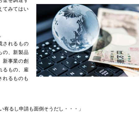
お金を調達す
えてみてはい
。
成されるもの
もの、新製品
、新事業の創
れるもの、雇
されるものも
い有るし申請も面倒そうだし・・・」