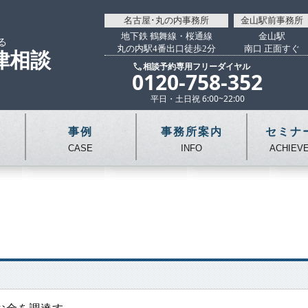
名古屋･丸の内事務所
金山駅前事務所
地下鉄 鶴舞線・桜通線
金山駅
る
丸の内駅4番出口徒歩2分
南口 正面すぐ
律相談
相談予約専用フリーダイヤル
0120-758-352
平日・土日祝 6:00~22:00
事例
事務所案内
セミナ
CASE
INFO
ACHIEV