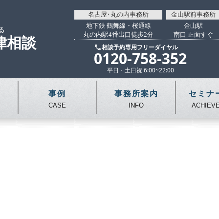
名古屋･丸の内事務所
金山駅前事務所
地下鉄 鶴舞線・桜通線
金山駅
る
丸の内駅4番出口徒歩2分
南口 正面すぐ
律相談
相談予約専用フリーダイヤル
0120-758-352
平日・土日祝 6:00~22:00
事例
事務所案内
セミナ
CASE
INFO
ACHIEV