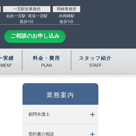
一宮駅前事務所
岡崎事務所
名鉄一宮駅･尾張一宮駅
JR岡崎駅
徒歩5分
徒歩5分
ご相談のお申し込み
ー実績
料金・費用
スタッフ紹介
EMENT
PLAN
STAFF
業務案内
顧問弁護士
契約書の相談