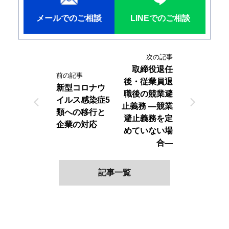
メールでのご相談
LINEでのご相談
次の記事
取締役退任
前の記事
後・従業員退
新型コロナウ
職後の競業避
イルス感染症5
arrow_back_ios
arrow_forward_ios
止義務 ―競業
類への移行と
避止義務を定
企業の対応
めていない場
合―
記事一覧